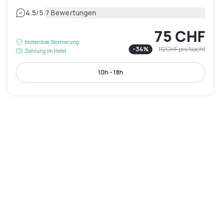
|
4.5
/5
7 Bewertungen
75 CHF
Kostenlose Stornierung
-
34
%
112 CHF
pro Nacht
Zahlung im Hotel
10h - 18h